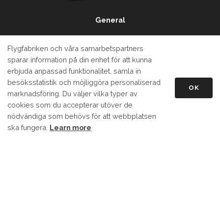
General
How to Order
Flygfabriken och våra samarbets­partners
EAA
sparar information på din enhet för att kunna
erbjuda anpassad funktionalitet, samla in
MJM IT Konsult
besöks­statistik och möjliggöra personaliserad
OK
Wikipedia Article
marknads­föring. Du väljer vilka typer av
cookies som du accepterar utöver de
Svenska Flygfabriken AB
nödvändiga som behövs för att webbplatsen
ska fungera.
Learn more
Västra vägen 127, 857 51 Sundsvall, Sweden
+46706635664 (Staffan)
Scroll
to
info@flygfabriken.com
top
Follow Us